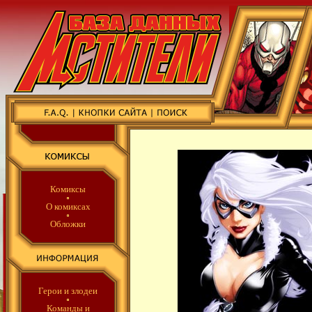
Комиксы
О комиксах
Обложки
Герои и злодеи
Команды
и