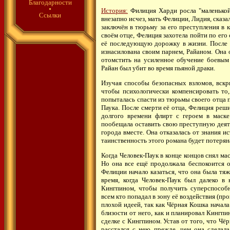
Благодарности
История:
Филиция Харди росла "маленькой 
Ссылки
внезапно исчез, мать Фелиции, Лидия, сказа
заключён в тюрьму за его преступления в 
своём отце, Фелиция захотела пойти по его
её последующую дорожку в жизни. После т
изнасилована своим парнем, Райаном. Она о
отомстить на усиленное обучение боевым 
Райан был убит во время пьяной драки.
Изучая способы безопасных взломов, вскр
чтобы психологически компенсировать то,
попыталась спасти из тюрьмы своего отца п
Паука. После смерти её отца, Фелиция реш
долгого времени флирт с героем в маск
пообещала оставить свою преступную деят
города вместе. Она отказалась от знания и
таинственность этого романа будет потерян
Когда Человек-Паук в конце концов снял ма
Но она все ещё продолжала беспокоится о
Фелиции начало казаться, что она была тя
время, когда Человек-Паук был далеко в
Кингпином, чтобы получить суперспособно
всем кто попадал в зону её воздействия (про
плохой идеей, так как Чёрная Кошка начала
близости от него, как и планировал Кингпи
сделке с Кингпином. Устав от того, что Чё
расстался с нею прежде, чем она сделал