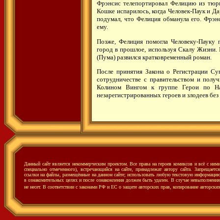
Фрэнсис телепортировал Фелицию из тюрь
Кошке испарилось, когда Человек-Паук и Да
подумал, что Фелиция обманула его. Фрэн
ему.
Позже, Фелиция помогла Человеку-Пауку 
город в прошлое, используя Скалу Жизни.
(Пума) развился кратковременный роман.
После принятия Закона о Регистрации Суп
сотрудничестве с правительством и полу
Колином Вингом к группе Герои по На
незарегистрированных героев и злодеев без
Данный сайт является некоммерческим проектом. Все права на героев комиксов и всё с ни
специально отмеченного), встречающийся на сайте, принадлежат автору сайта. Запрещаетс
ссылки на файлы, размещённые на данном сайте; использовать любую текстовую информацию с
в ознакомительных целях и после ознакомления должен быть удален. В случае невыполнения 
не несет.
В соответствии с законами РФ и ЕС о защите авторских прав, копирование авторски