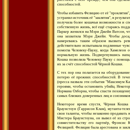
способностей.
Чтобы избавить Фелицию от её "проклятия"
устранил источник её "заклятия", в результ
получила более кошачьи возможности и сп
собственную жизнь, всё ещё стараясь подд
Паркер женился на Мэри Джейн Ватсон, чт
она захватила Мэри Джейн. Чтобы досад
намереваясь таким образом вызвать ре
действительно испытывала подлинные чувст
помогла Человеку-Пауку, когда Хамелеон 
нормальную жизнь. Подвергнувшись нап
Кошка позволила Человеку Пауку с помощь
их за счёт способностей Чёрной Кошки.
С тех пор она полагается на оборудование
потерю её прежних способностей. В тече
(пресса назвала эти события "Максимум К
героями, чтобы остановить убийц. Некото
Нормана Озборна, чтобы спасти похищенну
самых близких доверенных лиц и союзников
Некоторое время спустя, Чёрная Кошка
Браунстоун (Гаррисон Клам), мутанта-теле
свои таланты, чтобы незаконно продавать 
Мистера Браунстоуна, он вывел её из стро
совместительству его партнёр, Фрэнсис 
Фелицией. Фелиция была арестована и закл