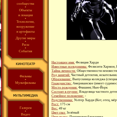
сообщества
Объекты
и локации
Технологии,
вооружение
и артефакты
Другие миры
Расы
События
Настоящее имя:
Фелиция Харди
Известные псевдонимы:
Фелисити Хармон, К
Тайна личности:
Общественности неизвестна
Род занятий:
Частный детектив, искательни
Фильмы
Образование:
Выпускница колледжа (специал
Мультфильмы
Гражданство:
Американское (имеет судимос
Место рождения:
Флашинг, Нью-Йорк
Состоит в группе:
Владелица частного детек
Семейное положение:
-
Родственники:
Уолтер Харди (Кот, отец, мёр
Рост:
175 см
Галереи
Вес:
49 кг
Цвет глаз:
Зелёный
Видео
Цвет волос:
Платиновая блондинка