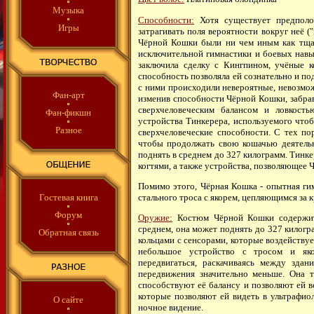
Музыка
Способности:
Хотя существует предполо
Игры
затрагивать поля вероятности вокруг неё (
Чёрной Кошки были ни чем иным как тща
исключительной гимнастики и боевых навы
заключила сделку с Кингпином, учёные к
способность позволяла ей сознательно и под
с ними происходили невероятные, невозмож
Фан-арт
изменив способности Чёрной Кошки, забрав
сверхчеловеческим балансом и ловкост
Фан-фикшн
устройства Тинкерера, используемого чтоб
Разное
сверхчеловеческие способности. С тех по
чтобы продолжать свою кошачью деятельно
поднять в среднем до 327 килограмм. Тинк
когтями, а также устройства, позволяющее 
Помимо этого, Чёрная Кошка - опытная гим
стального троса с якорем, цепляющимся за
Гостевая книга
Форум
Оружие:
Костюм Чёрной Кошки содержит 
среднем, она может поднять до 327 килогр
Обратная связь
кольцами с сенсорами, которые воздействуе
небольшое устройство с тросом и як
передвигаться, раскачиваясь между здан
передвижения значительно меньше. Она 
способствуют её балансу и позволяют ей в
которые позволяют ей видеть в ультрафио
О сайте
ночное видение.