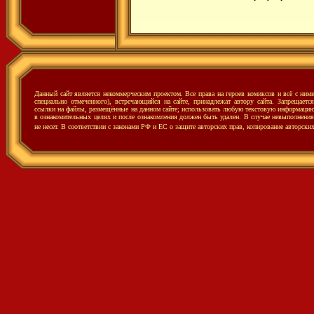
Данный сайт является некоммерческим проектом. Все права на героев комиксов и всё с ни
специально отмеченного), встречающийся на сайте, принадлежат автору сайта. Запрещаетс
ссылки на файлы, размещённые на данном сайте; использовать любую текстовую информацию с
в ознакомительных целях и после ознакомления должен быть удален. В случае невыполнения 
не несет.
В соответствии с законами РФ и ЕС о защите авторских прав, копирование авторски