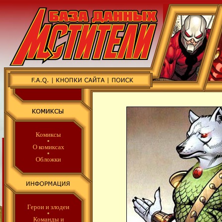
Комиксы
О комиксах
Обложки
Герои и злодеи
Команды
и