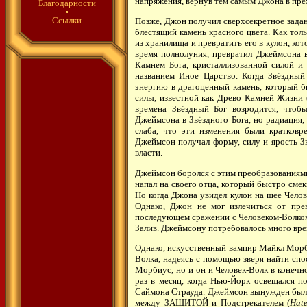
напряжения, вернув тем самым Джона в пре
Благодарности
Ссылки
Позже, Джон получил сверхсекретное задан
блестящий камень красного цвета. Как тол
из хранилища и превратить его в кулон, кот
время полнолуния, превратил Джеймсона в
Камнем Бога, кристаллизованной силой и 
названием Иное Царство. Когда Звёздный
энергию в драгоценный камень, который б
силы, известной как Древо Камней Жизни 
времена Звёздный Бог возродится, чтоб
Джеймсона в Звёздного Бога, но радиация,
слаба, что эти изменения были кратковр
Джеймсон получал форму, силу и ярость Зв
власти.
Джеймсон боролся с этим преобразованиями 
напал на своего отца, который быстро сме
Но когда Джона увидел кулон на шее Чело
Однако, Джон не мог излечиться от пре
последующем сражении с Человеком-Волком, 
Залив. Джеймсону потребовалось много врем
Однако, искусственный вампир Майкл Морби
Волка, надеясь с помощью зверя найти сп
Морбиус, но и он и Человек-Волк в конечн
раз в месяц, когда Нью-Йорк освещался п
Саймона Страуда. Джеймсон вынужден был 
между ЗАЩИТОЙ и Подстрекателем (
Hat