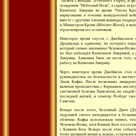
"Полёта Свободы" (
Freedom's Flight
), и ф
псевдоним "Небесный Волк", а садясь за ру
Капитану Америке во время "Охоты Кров
наркотиками в течении конкурентной в
вместе с другими членами команды поддер
и Министром Крови (
Minister Blood
), и вы
герои вовремя его остановили.
Некоторое время спустя, с Джеймсоном 
Дредмунда в одиночку, но потерпел пора
который сильно напоминал Человека-Волка.
но был побеждён Капитаном Америкой, а 
Америки, Алмазная Змея, но после того, 
работу на Капитана Америку.
Через некоторое время Джеймсон стал о
руководителем по безопасности в институ
Эшли Кафка. После нескольких инцидент
включая происшествие с Карнажем, институ
умственной болезни Хамелеона, но злодей 
последней каплей, и сенатор Роэберг уво
Самсона.
Вскоре после этого, Безумный Джек (Дэ
подушкой своего находящегося в больниц
обличии. Кафка использовала гипноз, чт
Человека-Волка, хотя Камень Бога отсутст
с Камнем Бога. Вскоре после этих событи
более активной жизни и, вскоре, устроился