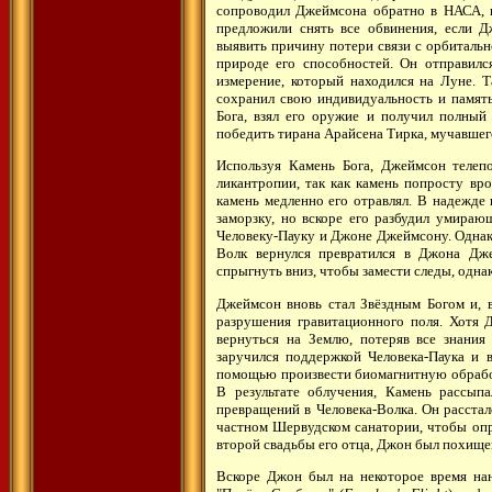
сопроводил Джеймсона обратно в НАСА, 
предложили снять все обвинения, если 
выявить причину потери связи с орбиталь
природе его способностей. Он отправилс
измерение, который находился на Луне. Т
сохранил свою индивидуальность и память
Бога, взял его оружие и получил полный
победить тирана Арайсена Тирка, мучавшег
Используя Камень Бога, Джеймсон телеп
ликантропии, так как камень попросту вро
камень медленно его отравлял. В надежде
заморзку, но вскоре его разбудил умир
Человеку-Пауку и Джоне Джеймсону. Однако
Волк вернулся превратился в Джона Дж
спрыгнуть вниз, чтобы замести следы, одн
Джеймсон вновь стал Звёздным Богом и, 
разрушения гравитационного поля. Хотя 
вернуться на Землю, потеряв все знани
заручился поддержкой Человека-Паука и 
помощью произвести биомагнитную обработ
В результате облучения, Камень рассып
превращений в Человека-Волка. Он расстал
частном Шервудском санатории, чтобы опр
второй свадьбы его отца, Джон был похищен
Вскоре Джон был на некоторое время на