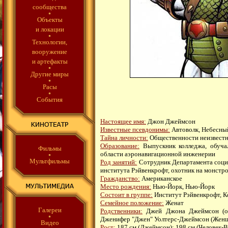
сообщества
Объекты
и локации
Технологии,
вооружение
и артефакты
Другие миры
Расы
События
Настоящее имя:
Джон Джеймсон
Известные псевдонимы:
Автоволк, Небесный
Тайна личности:
Общественности неизвест
Образование:
Выпускник колледжа, обучал
Фильмы
области аэронавигационной инженерии
Мультфильмы
Род занятий:
Сотрудник Департамента социа
института Рэйвенкрофт, охотник на монстро
Гражданство:
Американское
Место рождения:
Нью-Йорк, Нью-Йорк
Состоит в группе:
Институт Рэйвенкрофт, 
Семейное положение:
Женат
Галереи
Родственники:
Джей Джона Джеймсон (оте
Дженифер "Джен" Уолтерс-Джеймсон (Женщ
Видео
Рост:
187 см (Джеймсон); 198 см (Человек-В