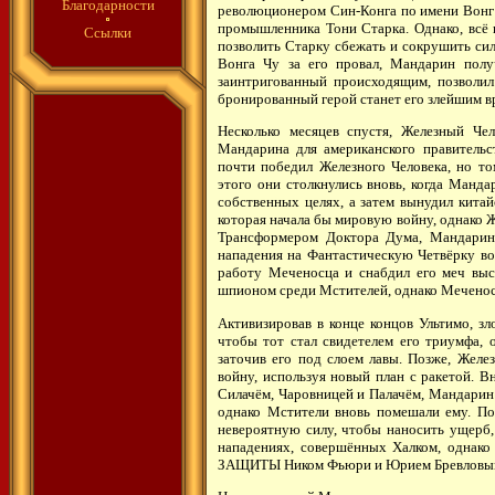
Благодарности
революционером Син-Конга по имени Вонг 
промышленника Тони Старка. Однако, всё 
Ссылки
позволить Старку сбежать и сокрушить си
Вонга Чу за его провал, Мандарин полу
заинтригованный происходящим, позволил 
бронированный герой станет его злейшим в
Несколько месяцев спустя, Железный Че
Мандарина для американского правительс
почти победил Железного Человека, но то
этого они столкнулись вновь, когда Манд
собственных целях, а затем вынудил китай
которая начала бы мировую войну, однако 
Трансформером Доктора Дума, Мандарин 
нападения на Фантастическую Четвёрку во
работу Меченосца и снабдил его меч вы
шпионом среди Мстителей, однако Меченос
Активизировав в конце концов Ультимо, з
чтобы тот стал свидетелем его триумфа, 
заточив его под слоем лавы. Позже, Жел
войну, используя новый план с ракетой. 
Силачём, Чаровницей и Палачём, Мандарин 
однако Мстители вновь помешали ему. Пос
невероятную силу, чтобы наносить ущерб,
нападениях, совершённых Халком, однако 
ЗАЩИТЫ Ником Фьюри и Юрием Бревловы