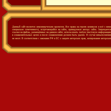
Данный сайт является некоммерческим проектом. Все права на героев комиксов и всё с ни
специально отмеченного), встречающийся на сайте, принадлежат автору сайта. Запрещаетс
ссылки на файлы, размещённые на данном сайте; использовать любую текстовую информацию с
в ознакомительных целях и после ознакомления должен быть удален. В случае невыполнения 
не несет.
В соответствии с законами РФ и ЕС о защите авторских прав, копирование авторски