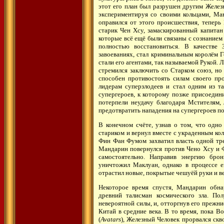
этот его план был разрушен другим Желез
экспериментируя со своими кольцами, Ман
оправился от этого происшествия, теперь 
старик Чен Хсу, замаскированный капитан 
которые всё ещё были связаны с сознание
полностью восстановиться. В качестве
завоеваниях, стал криминальным королём Г
стали его агентами, так называемой Рукой.
стремился заключить со Старком союз, но
способен противостоять силам своего пр
лидерам суперзлодеев и стал одним из та
супергероев, к которому позже присоедини
потерпели неудачу благодаря Мстителям
предотвратить нападения на супергероев по
В конечном счёте, узнав о том, что одно
стариком и вернул вместе с украденным кол
Фин Фан Фумом захватил власть одной тре
Мандарин повернулся против Чено Хсу и Ф
самостоятельно. Направив энергию бро
уничтожил Маклуан, однако в процессе 
отрастил новые, покрытые чешуёй руки и ве
Некоторое время спустя, Мандарин обна
древний талисман космического зла. По
невероятной силы, и, отторгнув его преж
Китай в средние века. В то время, пока 
(
Avatars
), Железный Человек прорвался скв