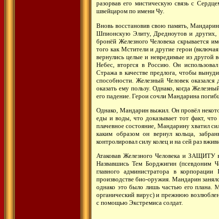
разорвав его мистическую связь с Сердце
швейцаром по имени Чу.
Вновь восстановив свою память, Мандарин 
Шпионскую Элиту, Дредноутов и других, ч
бронёй Железного Человека скрывается и
того как Мстители и другие герои (включая
вернулись целые и невредимые из другой в
Небес, вторгся в Россию. Он использов
Стража в качестве предлога, чтобы вынуди
способности. Железный Человек оказался
оказать ему пользу. Однако, когда Железн
его падение. Герои сочли Мандарина погиб
Однако, Мандарин выжил. Он провёл некото
еды и воды, что доказывает тот факт, что
плачевное состояние, Мандарину хватил си
каким образом он вернул кольца, забра
контролировал силу колец и на сей раз вжив
Атаковав Железного Человека и ЗАЩИТУ в
Назвавшись Тем Борджигин (псевдоним Ч
главного администратора в корпорации 
производстве био-оружия. Мандарин занял
однако это было лишь частью его плана. 
органический вирус) и прежнюю возлюбле
с помощью Экстремиса солдат.