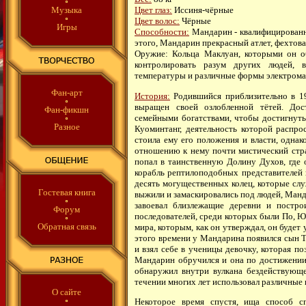
Музыка
Цвет глаз:
Иссиня-чёрные
Цвет волос:
Чёрные
Игры
Способности:
Мандарин - квалифицированн
этого, Мандарин прекрасный атлет, фехтова
Оружие: Кольца Маклуан, которыми он об
контролировать разум других людей, в
температуры и различные формы электрома
Фан-арт
История:
Родившийся приблизительно в 19
выращен своей озлобленной тётей. Дос
Фан-фикшн
семейными богатствами, чтобы достигнут
Разное
Куоминтанг, деятельность которой распр
стоила ему его положения и власти, однак
отношению к нему почти мистический страх
попал в таинственную Долину Духов, где
корабль рептилоподобных представителей 
десять могущественных колец, которые слу
Гостевая книга
выжили и замаскировались под людей, Манда
завоевал близлежащие деревни и постро
Форум
последователей, среди которых были По, Ю 
Обратная связь
мира, которым, как он утверждал, он будет
этого времени у Мандарина появился сын Т
и взял себе в ученицы девочку, которая по
Мандарин обручился и она по достижении
обнаружил внутри вулкана бездействующе
течении многих лет использовал различные 
О сайте
Некоторое время спустя, ища способ с