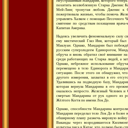
Неустрашимый Мандарин, которого теперь 
похитить возлюбленную Старка Дженис Кор
Мей-Линг, тронутая любовь Дженис к 
пожертвовала жизнью, чтобы помочь Желе
управлять Халком с помощью Песочного Че
смятение по средствам похищения врача-
Капитан Америка.
Надеясь увеличить феноменальную силу с
ему мистический Глаз Иня, который был
Маклуан. Однако, Мандарин был побеждё
русским суперзлодеем Единорогом, Манд
обруча и вновь обратил своё внимание на
среди работающих на Старка людей, а зат
Однако, небрежное использование обруч
перемещено в тело Единорога и Мандари
ситуацию. После этого он обнаружил, чт
другого измерения, захватил в его отсу
Удалившись на подводную базу, Мандарин
которая вернула Мандарина в его прежне
оказалось непросто. Железный Человек и 
смертью Мандарина от рук одного из ро
Жёлтого Когтя по имени Лок До.
Однако, способности Мандарина контролир
Мандарин переделал тело Лок До в более ю
обширному плану разжечь мировую войну 
Ваканды через возродившегося Киллмонг
культуры риса в Китае, что должно было сп