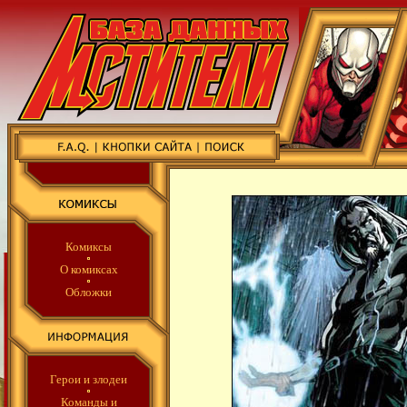
Комиксы
О комиксах
Обложки
Герои и злодеи
Команды
и