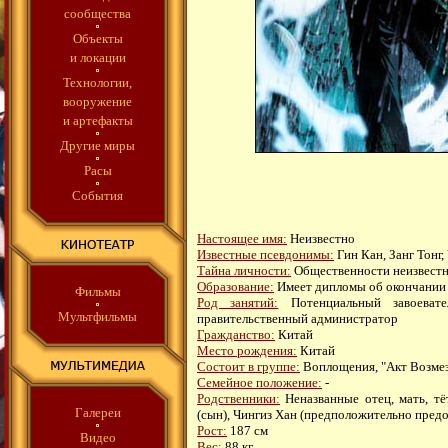
сообщества
Объекты
и локации
Технологии,
вооружение
и артефакты
Другие миры
Расы
События
Настоящее имя:
Неизвестно
Известные псевдонимы:
Гин Кан, Занг Тонг,
Тайна личности:
Общественности неизвест
Образование:
Имеет дипломы об окончании 
Фильмы
Род занятий:
Потенциальный завоевате
Мультфильмы
правительственный администратор
Гражданство:
Китай
Место рождения:
Китай
Состоит в группе:
Воплощения, "Акт Возмез
Семейное положение:
-
Родственники:
Неназванные отец, мать, тё
Галереи
(сын), Чингиз Хан (предположительно предо
Рост:
187 см
Видео
Вес:
88 кг