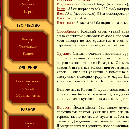
Музыка
Родственники:
Герман Шмидт (отец, мёртв),
Рост:
185 см (первое тело); 187 см (клониро
Игры
Вес:
79 кг (первое тело); 98 кг (клонированн
Цвет глаз:
Голубые
Цвет волос:
Рыжеватый блондин, позже лысы
Способности:
Красный Череп - гений воен
было сравнить с навыками самого Наполеон
Фан-арт
хотя никогда не мог сравниться в этом
стрелком из различных видов пистолетов.
Фан-фикшн
Оружие:
Самым печально известным оруж
Разное
порошок, химический состав которого неи
вступит в контакт с кожей жертвы. Он заст
красный цвет, а все волосы при этом выпа
череп". Совершая убийства с помощью э
выстукивал мелодию траурного марша Шо
убийства в начале 1940-х. Череп мог выпуск
Гостевая книга
Форум
Помимо пыли, Красный Череп использовал 
обычно, но были и экземпляры, уходящие
Обратная связь
использовал искусственных живых существ
История:
Йохан Щмидт был сыном немецко
практически святой (учитывая что она в
терпела пьянство своего мужа и побои, к
ребёнку. Доведённый до безумия смерть
О сайте
Шмидт попытался утопить новорождённого,