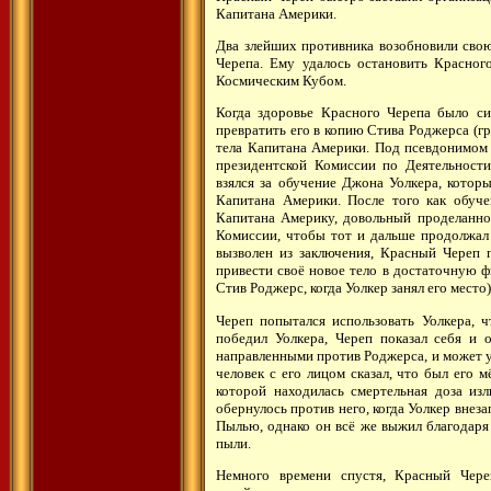
Капитана Америки.
Два злейших противника возобновили сво
Черепа. Ему удалось остановить Красног
Космическим Кубом.
Когда здоровье Красного Черепа было си
превратить его в копию Стива Роджерса (
тела Капитана Америки. Под псевдонимом 
президентской Комиссии по Деятельност
взялся за обучение Джона Уолкера, котор
Капитана Америки. После того как обуч
Капитана Америку, довольный проделанн
Комиссии, чтобы тот и дальше продолжал 
вызволен из заключения, Красный Череп 
привести своё новое тело в достаточную 
Стив Роджерс, когда Уолкер занял его мест
Череп попытался использовать Уолкера, ч
победил Уолкера, Череп показал себя и 
направленными против Роджерса, и может уб
человек с его лицом сказал, что был его 
которой находилась смертельная доза и
обернулось против него, когда Уолкер внез
Пылью, однако он всё же выжил благодаря
пыли.
Немного времени спустя, Красный Чере