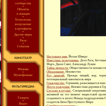
сообщества
Объекты
и локации
Технологии,
вооружение
и артефакты
Другие миры
Расы
События
Настоящее имя:
Йохан Шмидт
Известные псевдонимы:
Делл Раск, Беттман
Марч, Джон Смит, Александр Лукин
Тайна личности:
Общественности неизвест
Фильмы
Образование:
Неизвестно
Мультфильмы
Род занятий:
Прежде нищий, вор, чернор
потенциальный завоеватель мира
Гражданство:
Германия, разыскивается влас
Место рождения:
Неизвестная деревня в Ге
Состоит в группе:
Специальный оперативни
активной на тот момент нацистской гру
Галереи
созданного в штате Невада подразделения 
создатель Бича Преступного Мира
Видео
Семейное положение:
-