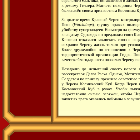
еврейского мальчика, оставшегося в живых 
к режиму Гитлера. Магнето похоронил Чере
был спасён своим прихвостнем Костяным К
За долгое время Красный Череп контроли
Псов (
Watchdogs
), группу правых полице
убийству суперзлодеев. Несмотря на громку
к нацизму. Однажды он предложил союз Кин
Кингпин отказался заключать союз с на
сохранив Черепу жизнь только при услови
Более дружелюбно по отношению к Чере
террористической организации Гидра. Пос
качестве благодарности позволил Черепу и
Незадолго до испытаний своего нового 
госсекретаря Делла Раска. Однако, Мстите
Солдатом по приказу прежнего советского 
у Черепа Космический Куб. Когда Череп 
Космический Куб в руках. Чтобы выжи
недостаточно сильно заряжен, чтобы Че
заклятых врага оказались пойманы в ловушк