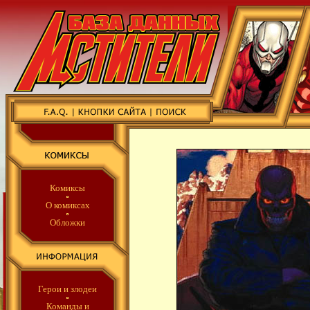
Комиксы
О комиксах
Обложки
Герои и злодеи
Команды
и