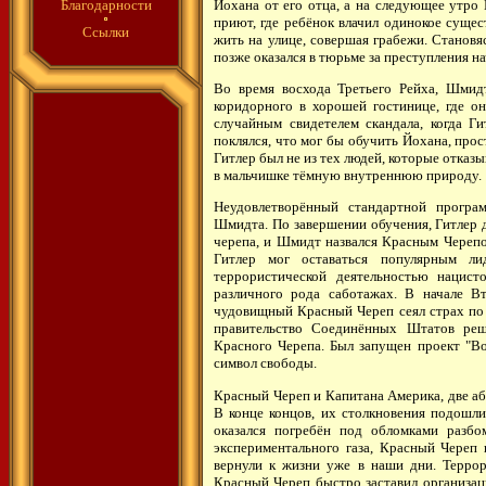
Йохана от его отца, а на следующее утро
Благодарности
приют, где ребёнок влачил одинокое сущест
Ссылки
жить на улице, совершая грабежи. Становя
позже оказался в тюрьме за преступления н
Во время восхода Третьего Рейха, Шмид
коридорного в хорошей гостинице, где о
случайным свидетелем скандала, когда Г
поклялся, что мог бы обучить Йохана, прос
Гитлер был не из тех людей, которые отказ
в мальчишке тёмную внутреннюю природу.
Неудовлетворённый стандартной програ
Шмидта. По завершении обучения, Гитлер 
черепа, и Шмидт назвался Красным Черепо
Гитлер мог оставаться популярным л
террористической деятельностью нацис
различного рода саботажах. В начале В
чудовищный Красный Череп сеял страх по 
правительство Соединённых Штатов реши
Красного Черепа. Был запущен проект "Во
символ свободы.
Красный Череп и Капитана Америка, две аб
В конце концов, их столкновения подошли
оказался погребён под обломками разбо
экспериментального газа, Красный Череп
вернули к жизни уже в наши дни. Террори
Красный Череп быстро заставил организац