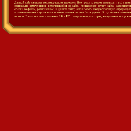
Данный сайт является некоммерческим проектом. Все права на героев комиксов и всё с ни
специально отмеченного), встречающийся на сайте, принадлежат автору сайта. Запрещаетс
ссылки на файлы, размещённые на данном сайте; использовать любую текстовую информацию с
в ознакомительных целях и после ознакомления должен быть удален. В случае невыполнения 
не несет.
В соответствии с законами РФ и ЕС о защите авторских прав, копирование авторски