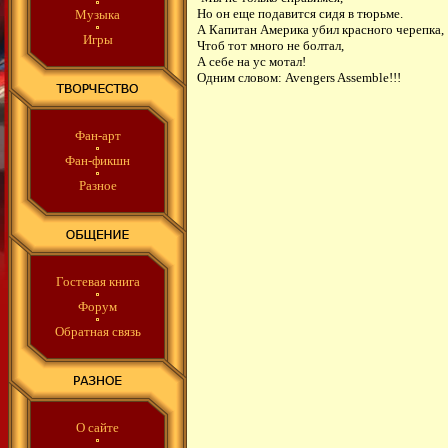
Но он еще подавится сидя в тюрьме.
Музыка
А Капитан Америка убил красного черепка,
Игры
Чтоб тот много не болтал,
А себе на ус мотал!
Одним словом: Avengers Assemble!!!
Фан-арт
Фан-фикшн
Разное
Гостевая книга
Форум
Обратная связь
О сайте