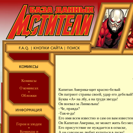
Комиксы
О комиксах
Капитан Америка-щит красно-белый
Он патриот страны своей, удар его дебелый
Обложки
Буква «А» на лбу, а на груди звезда!
Он воевал за Линкольна!
- Че, правда?
-Так-и-да!
Его имя всем известно и сам он вам известен
Он Капитан Америка, не может жить без мес
Герои и злодеи
Его присутствие не нуждается в огласке,
Команды
и
А он совсем не любит купаться в ласке!