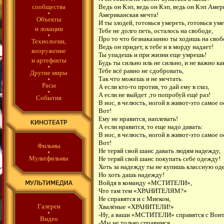
сообщества
Ведь он Кэп, ведь он Кэп, ведь он Кэп Амер
Американская мечта!
Объекты
И ты злодей, готовься умереть, готовься уме
и локации
Тебе не долго петь, осталось на свободе,
Про то что безнаказанно ты ходишь на своб
Технологии,
Ведь он придет, к тебе и в морду надает!
вооружение
Ты упадешь и при жизни еще умрешь!
и артефакты
Будь ты сильно иль не сильно, и не важно как
Тебе всё равно не сдобровать,
Другие миры
Так что можешь и не мечтать.
Расы
А если кто-то против, то дай ему в глаз,
А если не выйдет ,то попробуй ещё раз!
События
В нос, в челюсть, ногой в живот-это самое 
Вот!
Ему не нравится, наплевать!
А если нравится, то еще надо давать:
В нос, в челюсть, ногой в живот-это самое 
Вот!
Фильмы
Не теряй свой шанс давать людям надежду,
Мультфильмы
Не теряй свой шанс покупать себе одежду!
Хоть за надежду ты не купишь классную од
Но хоть дашь надежду!
Войдя в команду «МСТИТЕЛИ»,
Что там тем «ХРАНИТЕЛЯМ?»
Не справятся и с Миеком,
Галереи
Хвалёные «ХРАНИТЕЛИ!»
-Ну, а ваши «МСТИТЕЛИ» справятся с Вои
Видео
-Мы не только справимся,