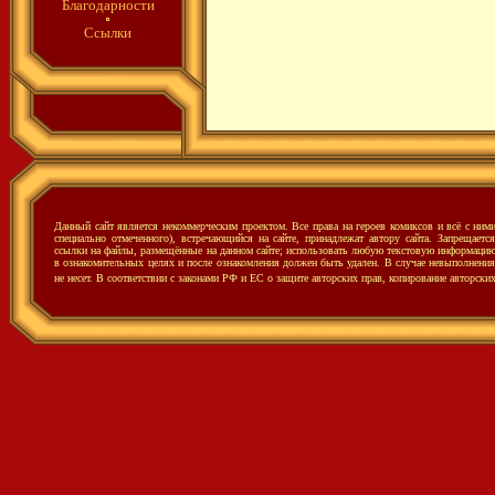
Благодарности
Ссылки
Данный сайт является некоммерческим проектом. Все права на героев комиксов и всё с ни
специально отмеченного), встречающийся на сайте, принадлежат автору сайта. Запрещаетс
ссылки на файлы, размещённые на данном сайте; использовать любую текстовую информацию с
в ознакомительных целях и после ознакомления должен быть удален. В случае невыполнения 
не несет.
В соответствии с законами РФ и ЕС о защите авторских прав, копирование авторски