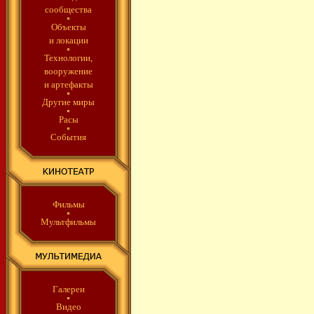
сообщества
Объекты
и локации
Технологии,
вооружение
и артефакты
Другие миры
Расы
События
Фильмы
Мультфильмы
Галереи
Видео