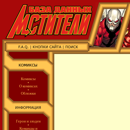
Комиксы
О комиксах
Обложки
Герои и злодеи
Команды
и