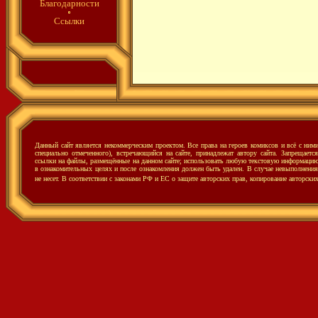
Благодарности
Ссылки
Данный сайт является некоммерческим проектом. Все права на героев комиксов и всё с ни
специально отмеченного), встречающийся на сайте, принадлежат автору сайта. Запрещаетс
ссылки на файлы, размещённые на данном сайте; использовать любую текстовую информацию с
в ознакомительных целях и после ознакомления должен быть удален. В случае невыполнения 
не несет.
В соответствии с законами РФ и ЕС о защите авторских прав, копирование авторски