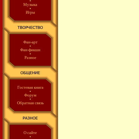
Музыка
Игры
Фан-арт
Фан-фикшн
Разное
Гостевая книга
Форум
Обратная связь
О сайте