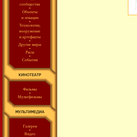
сообщества
Объекты
и локации
Технологии,
вооружение
и артефакты
Другие миры
Расы
События
Фильмы
Мультфильмы
Галереи
Видео