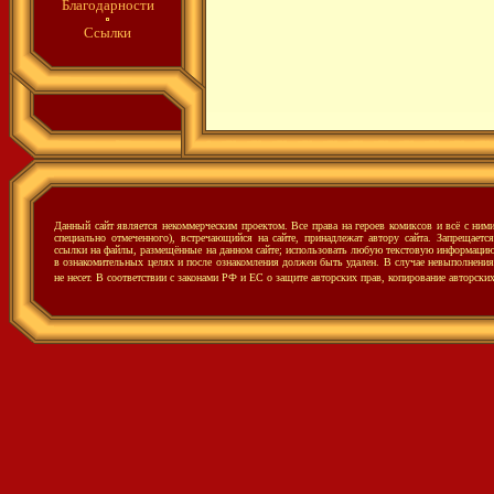
Благодарности
Ссылки
Данный сайт является некоммерческим проектом. Все права на героев комиксов и всё с ни
специально отмеченного), встречающийся на сайте, принадлежат автору сайта. Запрещаетс
ссылки на файлы, размещённые на данном сайте; использовать любую текстовую информацию с
в ознакомительных целях и после ознакомления должен быть удален. В случае невыполнения 
не несет.
В соответствии с законами РФ и ЕС о защите авторских прав, копирование авторски