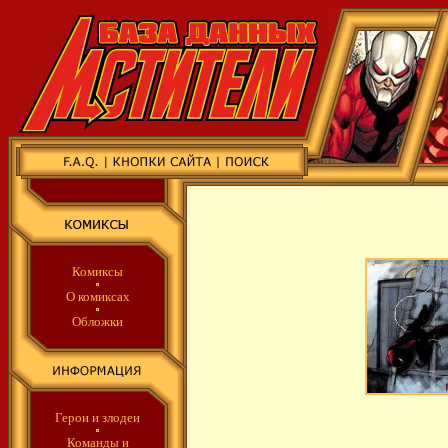
Комиксы
О комиксах
Обложки
Герои и злодеи
Команды
и