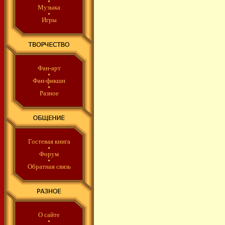
Музыка
Игры
Фан-арт
Фан-фикшн
Разное
Гостевая книга
Форум
Обратная связь
О сайте