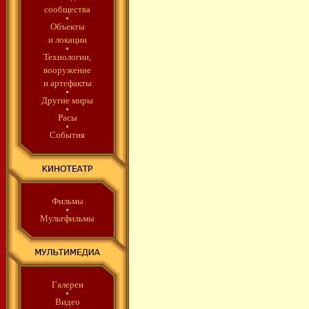
сообщества
Объекты
и локации
Технологии,
вооружение
и артефакты
Другие миры
Расы
События
Фильмы
Мультфильмы
Галереи
Видео