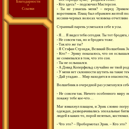
Благодарности
- Кто здесь? – подскочил Мастерсон.
Ссылки
- Ты не узнаешь меня? – перед Эриком
воротником. Плащ был обрамлен желтой пол
иссиня-черных волосах человека отчетливо 
Странный парень усмехался себе в усы.
- Я… Я видел тебя сегодня. Ты тот бродяга, 
- Не совсем так, но и бродяга тоже.
- Так кто же ты?
- Я Стэфан Стрэндж, Великий Волшебник З
- Кто? – Эрику показалось, что он ослышал
не сомневался в том, что это сон.
- Ты не ослышался.
- А Дэвид Коперфильд случайно не твой ро
- У меня нет склонности шутить на такие те
- Дай угадаю… Мир находится в опасности, и
Волшебник в очередной раз усмехнулся себе
- Не совсем так. Ничего особенного миру н
покажу тебе кое-что…
Маг взмахнул плащом, и Эрик словно погру
одеждах, разворачивались эпохальные битвы
людей в каких-то, порой нелепых, костюмах.
- Что это? – Пробормотал Эрик. – Кто это?