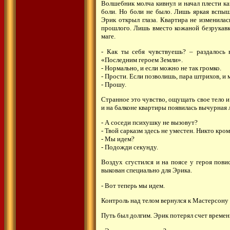
Волшебник молча кивнул и начал плести ка
боли. Но боли не было. Лишь яркая вспышк
Эрик открыл глаза. Квартира не изменилас
прошлого. Лишь вместо кожаной безрукавк
маге.
- Как ты себя чувствуешь? – раздалось в
«Последним героем Земли».
- Нормально, и если можно не так громко.
- Прости. Если позволишь, пара штрихов, и 
- Прошу.
Странное это чувство, ощущать свое тело и
и на балконе квартиры появилась вычурная л
- А соседи психушку не вызовут?
- Твой сарказм здесь не уместен. Никто кром
- Мы идем?
- Подожди секунду.
Воздух сгустился и на поясе у героя пов
выкован специально для Эрика.
- Вот теперь мы идем.
Контроль над телом вернулся к Мастерсону 
Путь был долгим. Эрик потерял счет времен