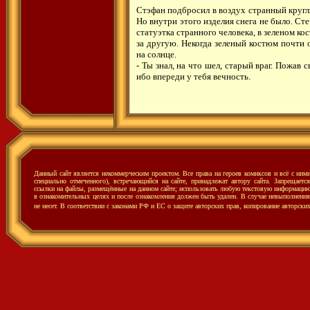
Стэфан подбросил в воздух странный кругл
Но внутри этого изделия снега не было. Ст
статуэтка странного человека, в зеленом к
за другую. Некогда зеленый костюм почти 
на солнце.
- Ты знал, на что шел, старый враг. Пожав
ибо впереди у тебя вечность.
Данный сайт является некоммерческим проектом. Все права на героев комиксов и всё с ни
специально отмеченного), встречающийся на сайте, принадлежат автору сайта. Запрещаетс
ссылки на файлы, размещённые на данном сайте; использовать любую текстовую информацию с
в ознакомительных целях и после ознакомления должен быть удален. В случае невыполнения 
не несет.
В соответствии с законами РФ и ЕС о защите авторских прав, копирование авторски