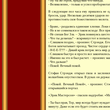
- Ну ты же герой, придумай что-нибудь.
- Великолепно, - только и успел пробормота
В следующие пол часа ему пришлось не од
бросок, удар. Несколько десятков ударов по
противостоять силе божественного молота. 
- Браво, - раздались одинокие хлопки. Локи 
- Но я не сомневался в таком исходе. Все пр
- Не спеши Бог Зла. – Эрик повинуясь шесто
- Что ты делаешь? – вскрикнул тот и попыт
- Слишком поздно, - произнес Стрэндж. Его
богов запечатывает проход. Чистое сердце 
- Н-Е-Е-Т!!!! – Дикий крик потряс весь мир 
- Слишком быстро и просто все закончилось,
- Именно на это и был расчет. – произнес ма
- Что дальше?
- Покой. Вечный покой.
Стэфан Стрэндж открыл глаза и заслонилс
волшебник опустил глаза. В руках он держа
- «Покой. Вечный Покой», - произнес Стэ
открывшийся портал.
«Эрик Мастерсон» - гласило надгробие. «Ми
- Ты был прав, Тор, мир всегда будет нужда
минуту. Даже если это будет стоить им жизн