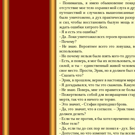
- Понимаешь, я имею обыкновение покид
отсутствие мое тело охранял мой слуга и др
путешествий и случились вышеописанные 
было уничтожено, а дух практически разор
и сил, чтобы восстановить былую мощь и
ждать ошибки хитрого Бога.
- Я и есть эта ошибка?
- Да. Локи уничтожил всех героев прошлого
- Почему?
- Не знаю. Вероятнее всего это ловушка,
использовать.
- Но почему нельзя было взять кого-то друго
- Есть, и поверь, я мог бы их использовать,
силой, и ты – единственный живой челове
свое место. Прости, Эрик, но я должен был э
- Сказать что?
- Эрик, в прошлом, вернее в настоящем мир
- Я догадывался, что ты это скажешь. Каку
- Не знаю. Поверь, мне это нравится не бо
- Пожертвовать собой для возвращения стар
мертв, так что я ничего не теряю.
- Это значит, - Стэфан приподнял бровь.
- Да, это значит, что я согласен. – Эрик тя
должен делать?
- Если ты не против, я бы хотел временно по
- Мое тело?
- Да, если ты до сих пор не понял я - дух. Б
- Допустим, но что изменит то, что ты всел