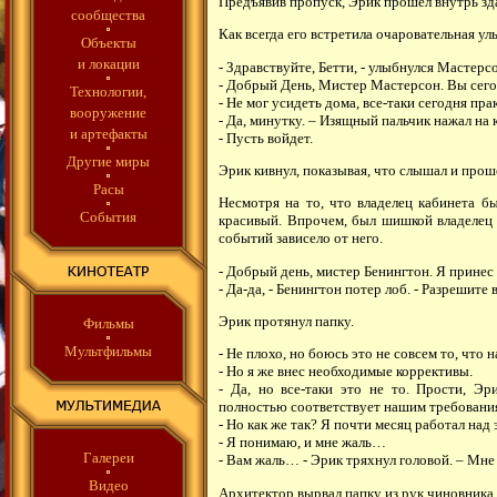
Предъявив пропуск, Эрик прошел внутрь зда
сообщества
Как всегда его встретила очаровательная ул
Объекты
и локации
- Здравствуйте, Бетти, - улыбнулся Мастерс
- Добрый День, Мистер Мастерсон. Вы сего
Технологии,
- Не мог усидеть дома, все-таки сегодня пр
вооружение
- Да, минутку. – Изящный пальчик нажал на 
и артефакты
- Пусть войдет.
Другие миры
Эрик кивнул, показывая, что слышал и проше
Расы
Несмотря на то, что владелец кабинета б
События
красивый. Впрочем, был шишкой владелец 
событий зависело от него.
- Добрый день, мистер Бенингтон. Я принес
- Да-да, - Бенингтон потер лоб. - Разрешите 
Эрик протянул папку.
Фильмы
Мультфильмы
- Не плохо, но боюсь это не совсем то, что 
- Но я же внес необходимые коррективы.
- Да, но все-таки это не то. Прости, Эр
полностью соответствует нашим требовани
- Но как же так? Я почти месяц работал на
- Я понимаю, и мне жаль…
Галереи
- Вам жаль… - Эрик тряхнул головой. – Мне 
Видео
Архитектор вырвал папку из рук чиновника, 