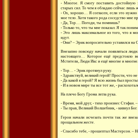
- Многое. Я смогу поставить достойную 
старых сил. То чем я обладаю сейчас лишь жа
- Ох, хорошо… Я согласен, если это нужно
мое тело. Хотя такого рода соседство мне
- Да, Тор.… Погоди, ты помнишь?
- Только то, что ты мне показал. Я так пони
- Это лишь максимальное из того, что я м
идут.
- Они? – Эрик вопросительно уставился на 
Внезапно повсюду начали появляться люди.
настоящего… Которое ещё предстояло вер
Мстители, Люди Икс и ещё многие и многи
- Тор… - Эрик протянул руку.
- Здравствуй, великий герой! Прости, что н
- Да какой я герой? Я всю жизнь был просты
- И в новом мире ты все тот же, - расхохотал
На плечо Богу Грома легла рука.
- Время, мой друг, - тихо произнес Стэфан.
- Ты прав, Великий Волшебник, - кивнул Бог.
Герои начали исчезать почти так же внеза
прощальном жесте.
- Спасибо тебе, - прошептал Мастерсон. – Н