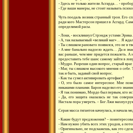
- Здесь не только жители Асгарда… - пробо
- Где ваши манеры, не стоит называть психо
Чуть поодаль возник странный трон. Его сп
ради кого Мастерсон пришел в Асгард. Сам
определимой расы.
- Локи, - воскликнул Стрэндж устами Эрика.
- А, так называемый «великий маг»… Я ждал
- Ты слишком рановато появился, это не в тв
- А мне банально надоело ждать… Да и знае
вас раньше, чем мне придется пожалеть. А 
предоставить тебе шанс самому зайти в лов
- Мудро. Разреши один вопрос, старый враг.
- Маг, ты слишком высокого мнения о себе. 
так и быть, задавай свой вопрос.
- Как ты сумел активировать артефакт?
- О, это было самое интересное. Мне пом
никакими планами. Барон наделил его знания
- Я так понимаю, Мордо был первым, кто ис
- Да, его защита оказалась не так соверш
Настала пора умереть. – Бог Лжи махнул ру
Серая масса гигантов качнулась, и начала м
- Какие будут предложения? – поинтересова
- Нам нужно убить всех этих уродов, а пото
- Оригинально, не подскажешь, как это сдел