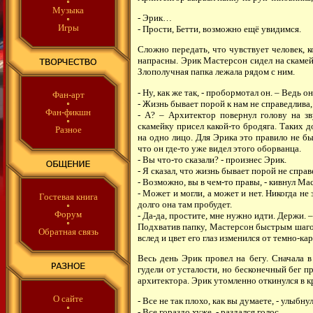
Музыка
- Эрик…
Игры
- Прости, Бетти, возможно ещё увидимся.
Сложно передать, что чувствует человек, к
напрасны. Эрик Мастерсон сидел на скамейк
Злополучная папка лежала рядом с ним.
- Ну, как же так, - пробормотал он. – Ведь 
Фан-арт
- Жизнь бывает порой к нам не справедлива,
Фан-фикшн
- А? – Архитектор повернул голову на зв
скамейку присел какой-то бродяга. Таких 
Разное
на одно лицо. Для Эрика это правило не б
что он где-то уже видел этого оборванца.
- Вы что-то сказали? - произнес Эрик.
- Я сказал, что жизнь бывает порой не спра
- Возможно, вы в чем-то правы, - кивнул Ма
- Может и могли, а может и нет. Никогда не 
Гостевая книга
долго она там пробудет.
Форум
- Да-да, простите, мне нужно идти. Держи.
Подхватив папку, Мастерсон быстрым шагом
Обратная связь
вслед и цвет его глаз изменился от темно-ка
Весь день Эрик провел на бегу. Сначала 
гудели от усталости, но бесконечный бег п
архитектора. Эрик утомленно откинулся в к
О сайте
- Все не так плохо, как вы думаете, - улыбну
- Все гораздо хуже, - раздался голос.