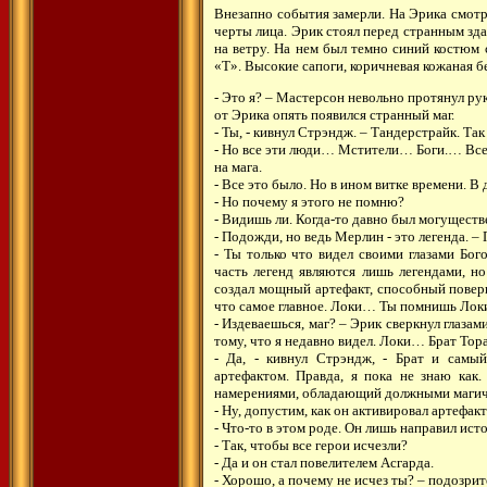
Внезапно события замерли. На Эрика смотре
черты лица. Эрик стоял перед странным зда
на ветру. На нем был темно синий костюм 
«Т». Высокие сапоги, коричневая кожаная 
- Это я? – Мастерсон невольно протянул рук
от Эрика опять появился странный маг.
- Ты, - кивнул Стрэндж. – Тандерстрайк. Так
- Но все эти люди… Мстители… Боги.… Все 
на мага.
- Все это было. Но в ином витке времени. В
- Но почему я этого не помню?
- Видишь ли. Когда-то давно был могущест
- Подожди, но ведь Мерлин - это легенда. –
- Ты только что видел своими глазами Бог
часть легенд являются лишь легендами, н
создал мощный артефакт, способный поверн
что самое главное. Локи… Ты помнишь Лок
- Издеваешься, маг? – Эрик сверкнул глазами
тому, что я недавно видел. Локи… Брат Тора
- Да, - кивнул Стрэндж, - Брат и самый
артефактом. Правда, я пока не знаю как
намерениями, обладающий должными магиче
- Ну, допустим, как он активировал артефак
- Что-то в этом роде. Он лишь направил ист
- Так, чтобы все герои исчезли?
- Да и он стал повелителем Асгарда.
- Хорошо, а почему не исчез ты? – подозрит