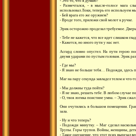
- Это то, что я думаю?
- Размечтался, - в мысле-голосе мага с
использовал Локи, теперь его используем м
- Бей врага его же оружием?
- Вроде того, приложи свой молот к ручке.
Эрик осторожно проделал требуемое. Дверь
- Тебе не кажется, что все идет слишком гл
- Кажется, но иного пути у нас нет.
Асгард словно опустел. На пути герою по
двумя ударами по пустым головам. Эрик ра
- Где мы?
- Я знаю не больше тебя… Подожди, здесь п
Маг на пару секунда завладел телом и что-т
- Мы должны туда пойти?
- Я не знаю, решать тебе. В любом случае 
- О, твоя логика поистине умна. – Эрик сжал
Они очутились в большом помещении. Гран
зала.
- Ну и что теперь?
- Подожди минутку. – Маг сделал наскольк
Трупы. Горы трупов. Войны, женщины, де
- Такое ощущение, что этот псих вырезал ве