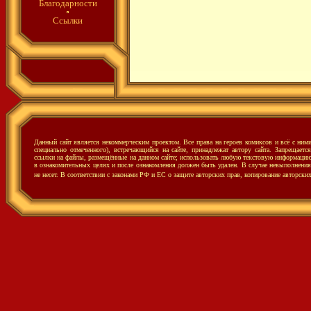
Благодарности
Ссылки
Данный сайт является некоммерческим проектом. Все права на героев комиксов и всё с ни
специально отмеченного), встречающийся на сайте, принадлежат автору сайта. Запрещаетс
ссылки на файлы, размещённые на данном сайте; использовать любую текстовую информацию с
в ознакомительных целях и после ознакомления должен быть удален. В случае невыполнения 
не несет.
В соответствии с законами РФ и ЕС о защите авторских прав, копирование авторски