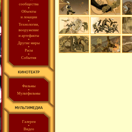
сообщества
Объекты
и локации
Технологии,
вооружение
и артефакты
Другие миры
Расы
События
Фильмы
Мультфильмы
Галереи
Видео