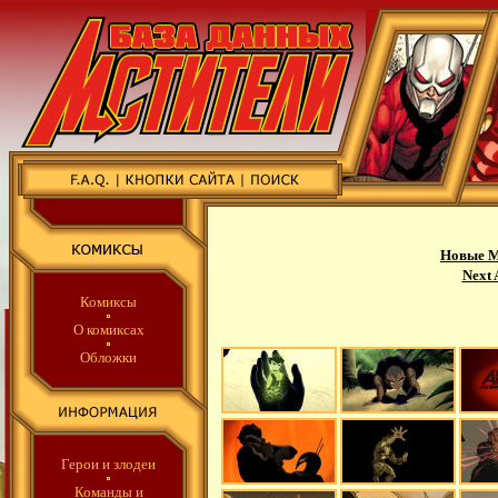
Новые М
Next 
Комиксы
О комиксах
Обложки
Герои и злодеи
Команды
и