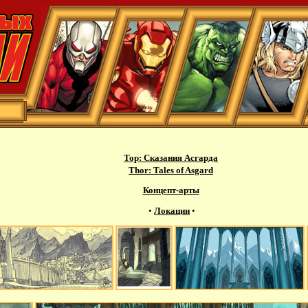
Тор: Сказания Асгарда
Thor: Tales of Asgard
Концепт-арты
•
Локации
•